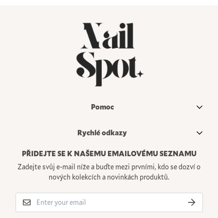
Pomoc
Hledat
Rychlé odkazy
Kontact
PŘIDEJTE SE K NAŠEMU EMAILOVÉMU SEZNAMU
Služby
FAQS
Zadejte svůj e-mail níže a buďte mezi prvními, kdo se dozví o
Obchod
Sledování Objednávky
nových kolekcích a novinkách produktů.
Lookbook
Najít salon
O nás